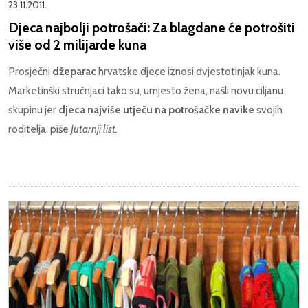
23.11.2011.
Djeca najbolji potrošači: Za blagdane će potrošiti
više od 2 milijarde kuna
Prosječni
džeparac
hrvatske djece iznosi dvjestotinjak kuna.
Marketinški stručnjaci tako su, umjesto žena, našli novu ciljanu
skupinu jer
djeca najviše utječu na potrošačke navike
svojih
roditelja, piše
Jutarnji list.