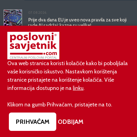
07.08.2026.
Prije dva dana EU je uveo nova pravila za sve koji
rade AI sadržaj: kazne su velike!
03.08.2026.
Otvoren jedan od najvećih family hotela na
srednjem Jadranu
Ova web stranica koristi kolačiće kako bi poboljšala
vaše korisničko iskustvo. Nastavkom korištenja
01.08.2026.
stranice pristajete na korištenje kolačića. Više
Novi zakon o najmu bolje štiti najmoprimce, ali i
najmodavce
informacija dostupno je na
linku
.
Klikom na gumb Prihvaćam, pristajete na to.
PODUZETNIŠTVO
PRIHVAĆAM
ODBIJAM
01.08.2026.