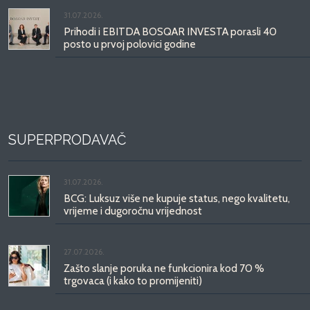
31.07.2026.
Prihodi i EBITDA BOSQAR INVESTA porasli 40
posto u prvoj polovici godine
SUPERPRODAVAČ
31.07.2026.
BCG: Luksuz više ne kupuje status, nego kvalitetu,
vrijeme i dugoročnu vrijednost
27.07.2026.
Zašto slanje poruka ne funkcionira kod 70 %
trgovaca (i kako to promijeniti)