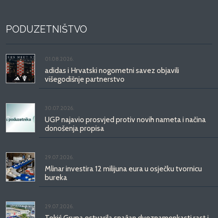
PODUZETNIŠTVO
01.08.2026.
adidas i Hrvatski nogometni savez objavili
višegodišnje partnerstvo
30.07.2026.
UGP najavio prosvjed protiv novih nameta i načina
donošenja propisa
29.07.2026.
Mlinar investira 12 milijuna eura u osječku tvornicu
bureka
29.07.2026.
Tokić Grupa ostvarila snažan dvoznamenkasti rast i