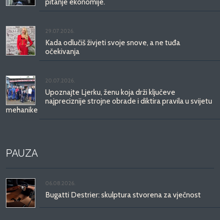
pitanje ekonomije.
29.07.2026.
Kada odlučiš živjeti svoje snove, a ne tuđa
očekivanja
20.07.2026.
Upoznajte Ljerku, ženu koja drži ključeve
najpreciznije strojne obrade i diktira pravila u svijetu
mehanike
PAUZA
06.08.2026.
Bugatti Destrier: skulptura stvorena za vječnost