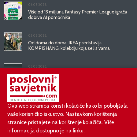
06.08.2026.
Više od 13 milijuna Fantasy Premier League igrača
dobiva AI pomoćnika
03.08.2026.
Od doma do doma: IKEA predstavlja
KOMPISHÄNG, kolekciju koja seli s vama
03.08.2026.
Kineski BYD predstavio luksuznu limuzinu veću od
Mercedesove S-klase, obećava domet do 1.000
kilometara
Ova web stranica koristi kolačiće kako bi poboljšala
vaše korisničko iskustvo. Nastavkom korištenja
stranice pristajete na korištenje kolačića. Više
informacija dostupno je na
linku
.