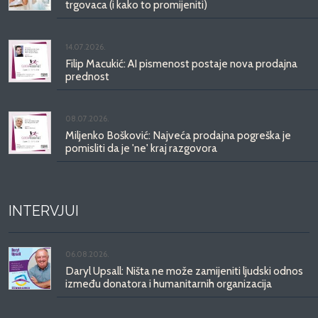
trgovaca (i kako to promijeniti)
14.07.2026.
Filip Macukić: AI pismenost postaje nova prodajna
prednost
08.07.2026.
Miljenko Bošković: Najveća prodajna pogreška je
pomisliti da je 'ne' kraj razgovora
INTERVJUI
06.08.2026.
Daryl Upsall: Ništa ne može zamijeniti ljudski odnos
između donatora i humanitarnih organizacija