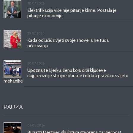
30.07.2026.
Elektrifikacija više nije pitanje klime. Postala je
pitanje ekonomije.
29.07.2026.
Kada odlučiš živjeti svoje snove, a ne tuđa
očekivanja
20.07.2026.
Upoznajte Ljerku, ženu koja drži ključeve
najpreciznije strojne obrade i diktira pravila u svijetu
mehanike
PAUZA
06.08.2026.
Bugatti Destrier: skulptura stvorena za vječnost