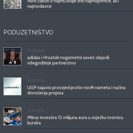
Novi zakon o najmu bolje štiti najmoprimce, ali i
najmodavce
PODUZETNIŠTVO
01.08.2026.
adidas i Hrvatski nogometni savez objavili
višegodišnje partnerstvo
30.07.2026.
UGP najavio prosvjed protiv novih nameta i načina
donošenja propisa
29.07.2026.
Mlinar investira 12 milijuna eura u osječku tvornicu
bureka